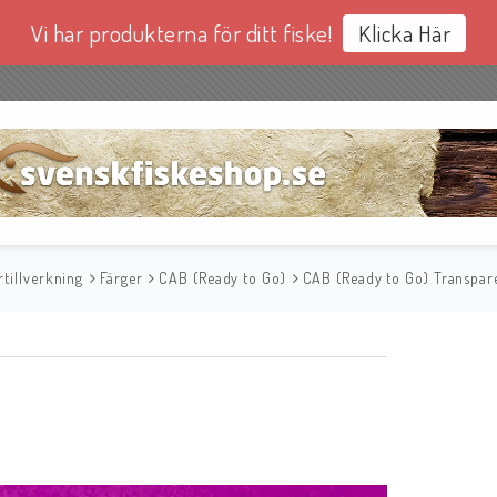
Vi har produkterna för ditt fiske!
Klicka Här
tillverkning
Färger
CAB (Ready to Go)
CAB (Ready to Go) Transpar