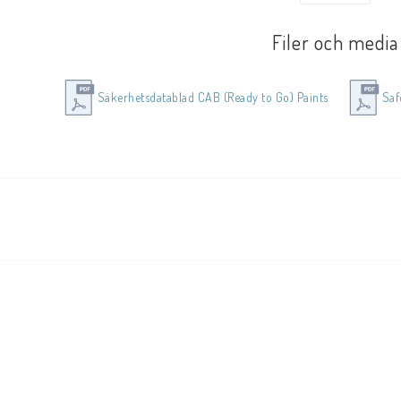
torlek: 50ml
Filer och media
örpackning: 1st
Säkerhetsdatablad CAB (Ready to Go) Paints
Saf
nvänd skyddshandskar, skyddskläder, ögonskydd, ansiktskydd och and
vrig information se säkerhetsdatabladet samt bilder på produktens 