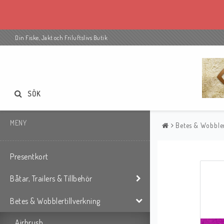
Din Fiske, Jakt och Friluftslivs Butik
SÖK
MENY
Betes & Wobbler
Presentkort
Båtar, Trailers & Tillbehör
Betes & Wobblertillverkning
Airbrush