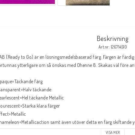
Beskrivning
Art.nr: 126714510
AB (Ready to Go) är en lösningsmedelsbaserad färg. Färgen är färdig 
örtunnas ytterligare om så önskas med Ohenne 8. Skakas väl före a
paque=Täckande färg
ransparent=Halv täckande
earlescent=Hel täckande Metallic
lourescent=Starka klara färger
ffect=Metallic
hameleon=Metallicaction samt även utöver detta en färg skiftande yta
aylight Pearl=Fluorescerande färg med en tvist av pearl pigment.
VISA MER