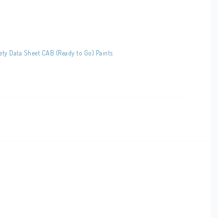
ety Data Sheet CAB (Ready to Go) Paints
ningsskydd. Tillse god ventilation.
baksida.