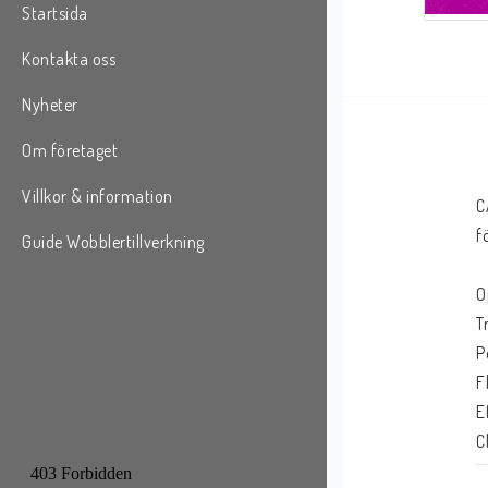
Startsida
Kontakta oss
Nyheter
Om företaget
Villkor & information
C
f
Guide Wobblertillverkning
O
T
P
F
E
C
D