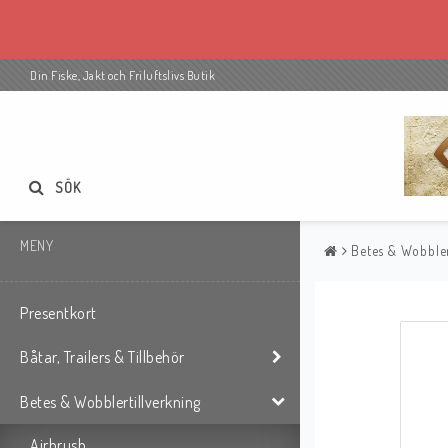
Din Fiske, Jakt och Friluftslivs Butik
SÖK
MENY
Betes & Wobbler
Presentkort
Båtar, Trailers & Tillbehör
Betes & Wobblertillverkning
Airbrush