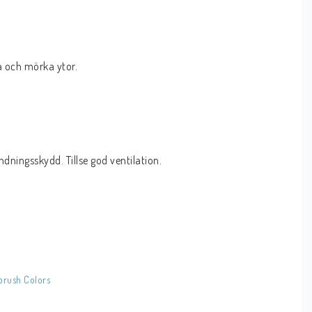
a och mörka ytor. 
ningsskydd. Tillse god ventilation.
brush Colors