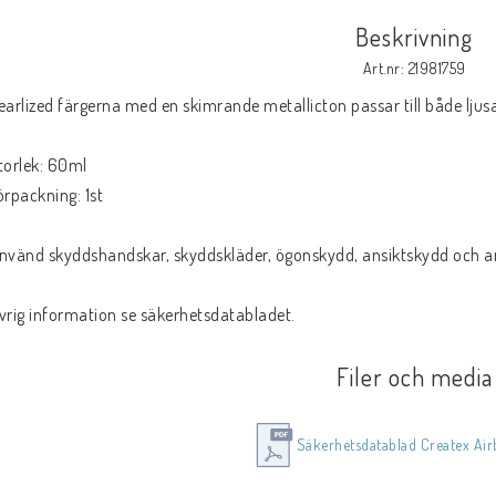
Beskrivning
Art.nr: 21981759
earlized färgerna med en skimrande metallicton passar till både ljus
torlek: 60ml
örpackning: 1st
nvänd skyddshandskar, skyddskläder, ögonskydd, ansiktskydd och and
vrig information se säkerhetsdatabladet.
Filer och media
Säkerhetsdatablad Createx Air