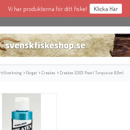
Vi har produkterna för ditt fiske!
Klicka Här
tillverkning
Färger
Createx
Createx 5303 Pearl Turquoise 60ml