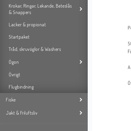
Krokar, Ringar, Lekande, Beteslås
& Snappers
Lacker & propionat
P
Startpaket
S
Tråd, skruvöglor & Washers
F
Ögon
A
Övrigt
Ö
Flugbindning
Fiske
Jakt & Friluftsliv