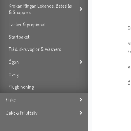
Krokar, Ringar, Lekande, Beteslås
& Snappers
Lacker & propionat
C
Startpaket
S
Tråd, skruvöglor & Washers
F
Ögon
A
Övrigt
Ö
Flugbindning
Fiske
Jakt & Friluftsliv