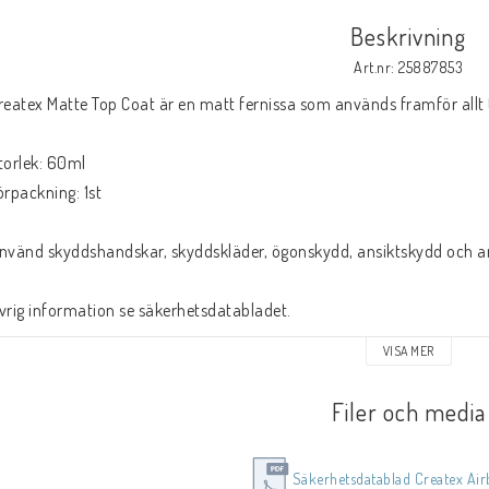
Beskrivning
Art.nr: 25887853
reatex Matte Top Coat är en matt fernissa som används framför allt ti
torlek: 60ml
örpackning: 1st
nvänd skyddshandskar, skyddskläder, ögonskydd, ansiktskydd och and
vrig information se säkerhetsdatabladet.
VISA MER
Filer och media
Säkerhetsdatablad Createx Air