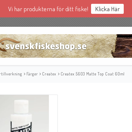
Vi har produkterna för ditt fiske!
Klicka Här
tillverkning
Färger
Createx
Createx 5603 Matte Top Coat 60ml