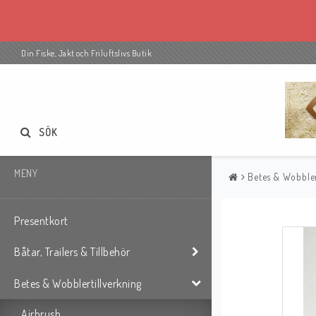
Din Fiske, Jakt och Friluftslivs Butik
SÖK
MENY
Betes & Wobbler
Presentkort
Båtar, Trailers & Tillbehör
Betes & Wobblertillverkning
Airbrush