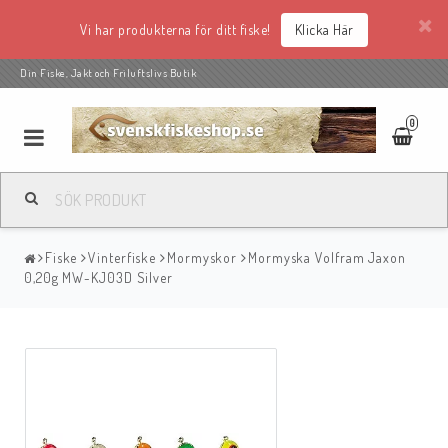
Vi har produkterna för ditt fiske!
Klicka Här
Din Fiske, Jakt och Friluftslivs Butik
0
Fiske
Vinterfiske
Mormyskor
Mormyska Volfram Jaxon
0,20g MW-KJ03D Silver