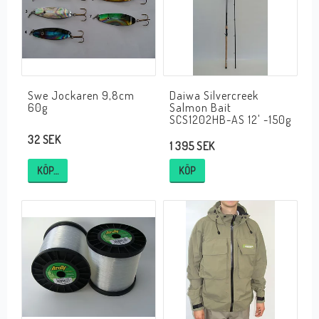
Swe Jockaren 9,8cm
Daiwa Silvercreek
60g
Salmon Bait
SCS1202HB-AS 12' -150g
32 SEK
1 395 SEK
KÖP…
KÖP