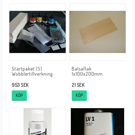
Startpaket (S)
Balsaflak
Wobblertillverkning
1x100x200mm
953 SEK
21 SEK
KÖP
KÖP