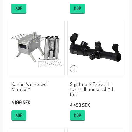
KÖP
KÖP
Kamin Winnerwell
Sightmark Ezekiel 1-
Nomad M
10x24 Illuminated Mil-
Dot
4 199 SEK
4 499 SEK
KÖP
KÖP