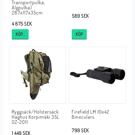
Transportpulka,
Älgpulka)
287x117x35cm
589 SEK
4 875 SEK
KÖP…
KÖP
Ryggsäck/Hölstersäck
Firefield LM 10x42
Haghus Korpimäki 35L
Binoculars
OZ-2011
799 SEK
1 449 SEK