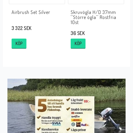
Airbrush Set Silver
Skruvögla H/D 37mm
''Större ögla'' Rostfria
10st
3 322 SEK
36 SEK
KÖP
KÖP