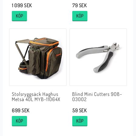
1 099 SEK
79 SEK
KÖP
KÖP
Stolsryggsäck Haghus
Blind Mini Cutters 908-
Metsä 40L MYB-11064X
03002
699 SEK
59 SEK
KÖP
KÖP