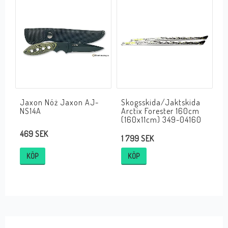
Jaxon Nóż Jaxon AJ-
Skogsskida/Jaktskida
NS14A
Arctix Forester 160cm
(160x11cm) 349-04160
469 SEK
1 799 SEK
KÖP
KÖP