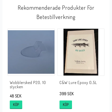
Rekommenderade Produkter För
Betestillverkning
Wobblersked P20, 10
C&W Lure Epoxy 0,5L
stycken
399 SEK
48 SEK
KÖP
KÖP