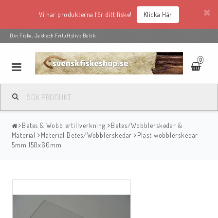
Vi har produkterna för ditt fiske!
Klicka Här
Din Fiske, Jakt och Friluftslivs Butik
0
Betes & Wobblertillverkning
Betes/Wobblerskedar &
Material
Material Betes/Wobblerskedar
Plast wobblerskedar
5mm 150x60mm