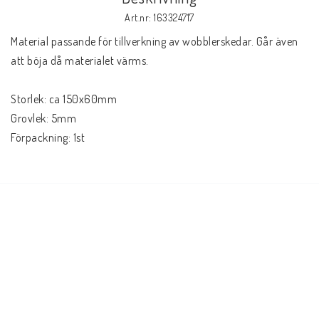
Art.nr: 163324717
Material passande för tillverkning av wobblerskedar. Går även 
att böja då materialet värms.
Storlek: ca 150x60mm
Grovlek: 5mm
Förpackning: 1st