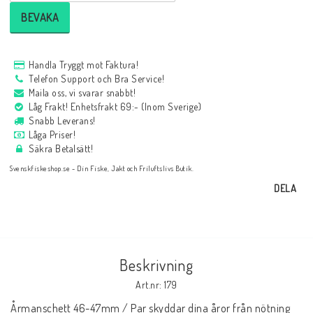
BEVAKA
Handla Tryggt mot Faktura!
Telefon Support och Bra Service!
Maila oss, vi svarar snabbt!
Låg Frakt! Enhetsfrakt 69:- (Inom Sverige)
Snabb Leverans!
Låga Priser!
Säkra Betalsätt!
Svenskfiskeshop.se - Din Fiske, Jakt och Friluftslivs Butik.
DELA
Beskrivning
Art.nr: 179
Årmanschett 46-47mm / Par skyddar dina åror från nötning 