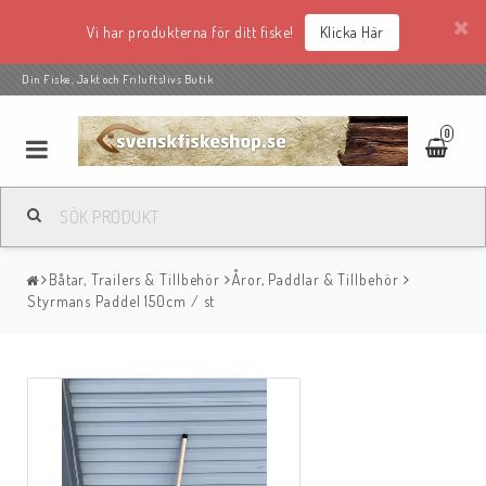
Vi har produkterna för ditt fiske!
Klicka Här
Din Fiske, Jakt och Friluftslivs Butik
0
Båtar, Trailers & Tillbehör
Åror, Paddlar & Tillbehör
Styrmans Paddel 150cm / st