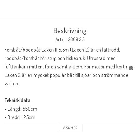
Beskrivning
Art.nr: 28691215
Forsbåt/Roddbåt Laxen II 5,5m (Laxen 2) är en lättrodd, 
roddbåt/forsbåt för stug och fiskebruk. Utrustad med 
lufttankar i mitten, fören samt aktern. För motor med kort rigg. 
Laxen 2 är en mycket populär båt till sjöar och strömmande 
vatten.
Teknisk data
• Längd: 550cm
• Bredd: 125cm
• Vikt: 97kg
VISA MER
• Motorrekommendation: 3-8 hk