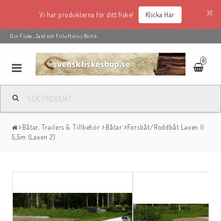
Vi har produkterna för ditt fiske!
Klicka Här
Din Fiske, Jakt och Friluftslivs Butik
0
Båtar, Trailers & Tillbehör
Båtar
Forsbåt/Roddbåt Laxen II
5,5m (Laxen 2)