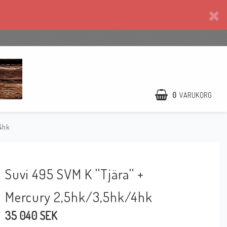
0
VARUKORG
/4hk
Suvi 495 SVM K ''Tjära'' +
Mercury 2,5hk/3,5hk/4hk
35 040 SEK