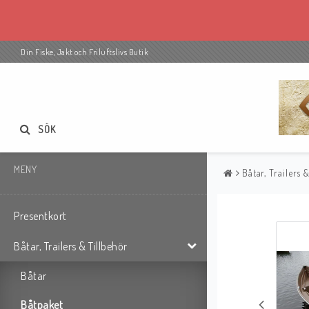
Din Fiske, Jakt och Friluftslivs Butik
SÖK
MENY
Båtar, Trailers 
Presentkort
Båtar, Trailers & Tillbehör
Båtar
Båtpaket