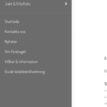
Jakt & Friluftsliv
Startsida
Kontakta oss
Nyheter
Om företaget
B
Villkor & information
F
Guide Wobblertillverkning
T
•
•
•