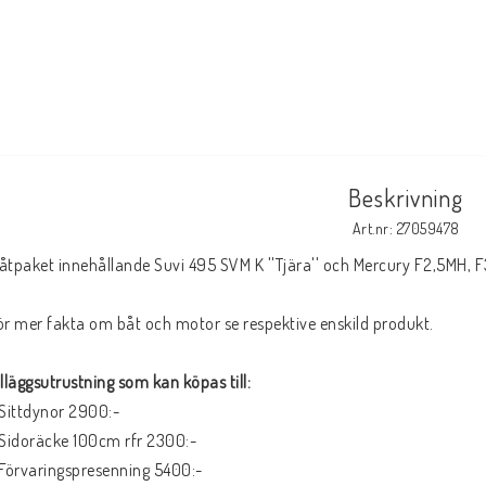
Beskrivning
Art.nr: 27059478
åtpaket innehållande Suvi 495 SVM K ''Tjära'' och Mercury F2,5MH, F
ör mer fakta om båt och motor se respektive enskild produkt.
illäggsutrustning som kan köpas till:
 Sittdynor 2900:-
 Sidoräcke 100cm rfr 2300:-
 Förvaringspresenning 5400:-