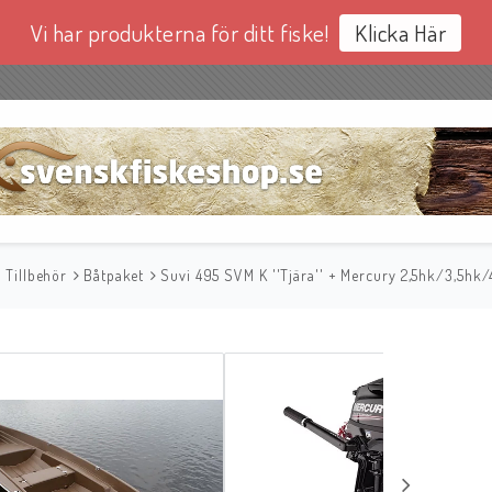
Vi har produkterna för ditt fiske!
Klicka Här
& Tillbehör
Båtpaket
Suvi 495 SVM K ''Tjära'' + Mercury 2,5hk/3,5hk