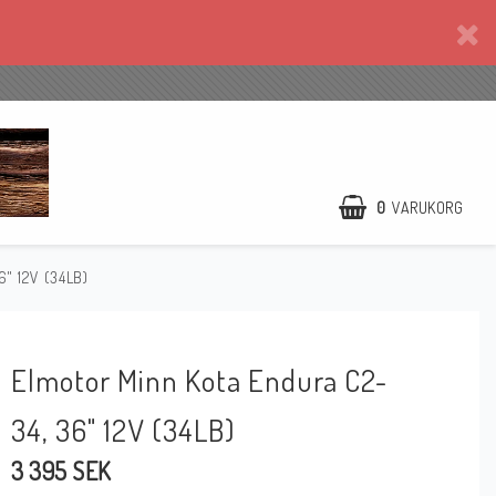
0
VARUKORG
6" 12V (34LB)
Elmotor Minn Kota Endura C2-
34, 36" 12V (34LB)
3 395 SEK