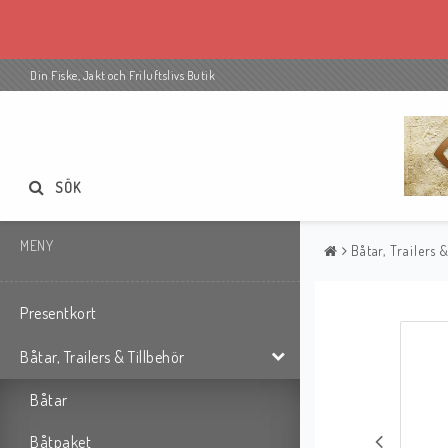
Din Fiske, Jakt och Friluftslivs Butik
SÖK
MENY
Båtar, Trailers 
Presentkort
Båtar, Trailers & Tillbehör
Båtar
Båtpaket