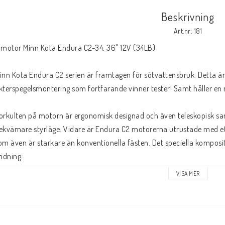
Beskrivning
Art.nr: 181
lmotor Minn Kota Endura C2-34, 36" 12V (34LB)
inn Kota Endura C2 serien är framtagen för sötvattensbruk. Detta är 
kterspegelsmontering som fortfarande vinner tester! Samt håller en 
orkulten på motorn är ergonomisk designad och även teleskopisk samt 
ekvämare styrläge. Vidare är Endura C2 motorerna utrustade med ett 
om även är starkare än konventionella fästen. Det speciella kompositm
ridning.
VISA MER
ågra andra finneser som finns på Endura C2 serien är oförstörbart 
ystare och svalare än någon annan motor på marknaden. Batteriindik
otorn för att enkelt kunna avläsas genom en enkel knapptryckning.