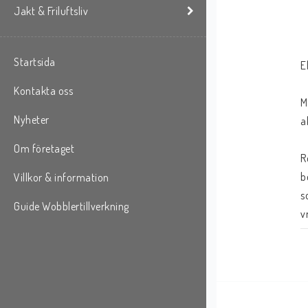
Jakt & Friluftsliv
Startsida
E
Kontakta oss
M
Nyheter
a
Om företaget
R
b
Villkor & information
s
Guide Wobblertillverkning
v
N
t
m