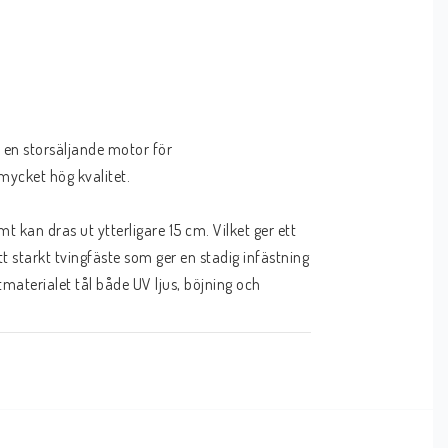
en storsäljande motor för 
mycket hög kvalitet.
kan dras ut ytterligare 15 cm. Vilket ger ett 
starkt tvingfäste som ger en stadig infästning 
aterialet tål både UV ljus, böjning och 
riggrör av komposit samt en motor som går 
ator finns monterad på toppen av själva 