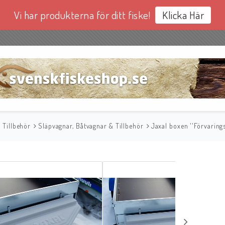
Vi har produkterna för ditt fiske!
Klicka Här
& Tillbehör
Släpvagnar, Båtvagnar & Tillbehör
Jaxal boxen ''Förvaring