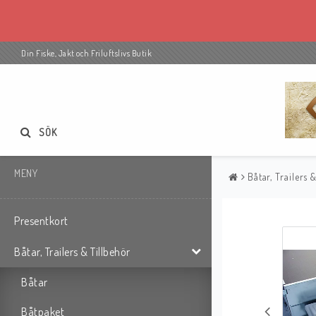
Din Fiske, Jakt och Friluftslivs Butik
SÖK
MENY
Båtar, Trailers 
Presentkort
Båtar, Trailers & Tillbehör
Båtar
Båtpaket