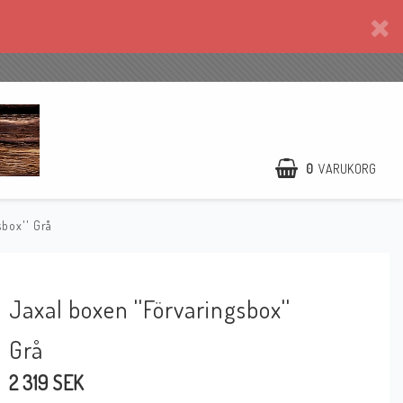
0
VARUKORG
sbox'' Grå
Jaxal boxen ''Förvaringsbox''
Grå
2 319 SEK