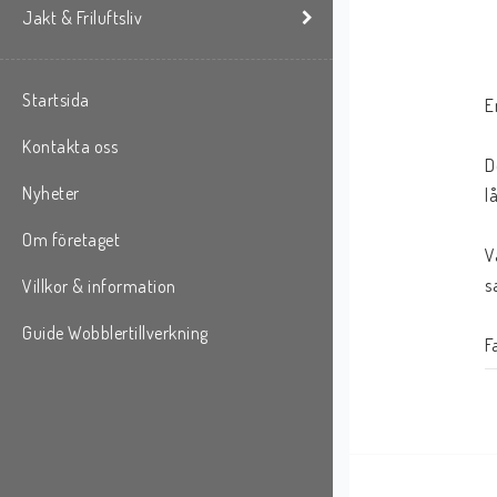
Jakt & Friluftsliv
Startsida
E
Kontakta oss
D
Nyheter
l
Om företaget
V
s
Villkor & information
Guide Wobblertillverkning
F
L
B
H
V
V