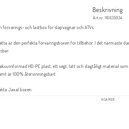
Beskrivning
Art.nr: 116635934
n förvarings- och lastbox för släpvagnar och ATVs.
etta är den perfekta förvaringsboxen för tillbehör. I det närmaste d
åsbar.
akuumformad HD-PE plast, ett segt, lätt och slagtåligt material som
amt är 100% återvinningsbart.
akta Jaxal boxen:
ängd: 1180 mm
VISA MER
redd: 440 mm
öjd: 260 mm
ikt: 9 kg
olym: ca 60 L