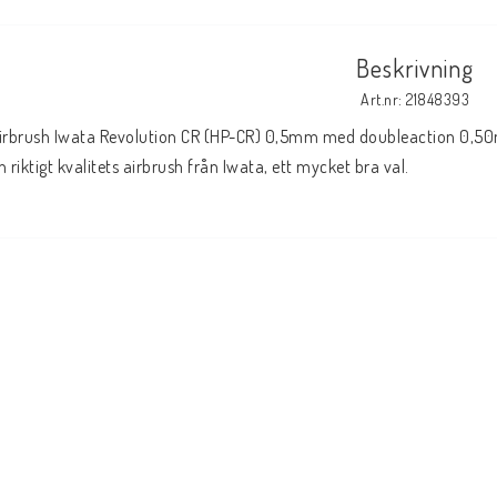
Beskrivning
Art.nr: 21848393
irbrush Iwata Revolution CR (HP-CR) 0,5mm med doubleaction 0,50m
n riktigt kvalitets airbrush från Iwata, ett mycket bra val.