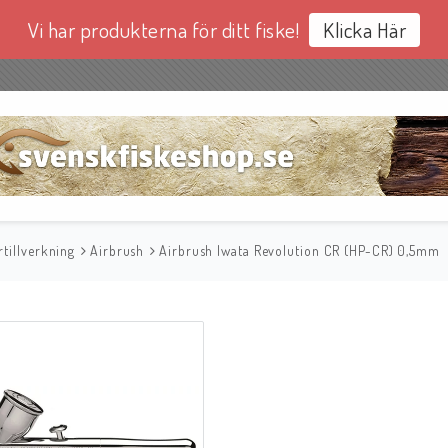
Vi har produkterna för ditt fiske!
Klicka Här
tillverkning
Airbrush
Airbrush Iwata Revolution CR (HP-CR) 0,5mm