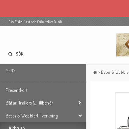
Din Fiske, Jakt och Friluftslivs Butik
SÖK
MENY
Betes & Wobbler
Presentkort
Båtar, Trailers & Tillbehör
Betes & Wobblertillverkning
Airbrush