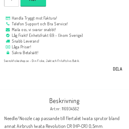
Handla Tryggt mot Faktura!
Telefon Support och Bra Service!
Maila oss, vi svarar snabbt!
Låg Frakt! Enhetsfrakt 69:- (Inom Sverige)
Snabb Leverans!
Låga Priser!
Säkra Betalsätt!
Svenskfiskeshop.se - Din Fiske, Jakt och Friluftslivs Butik.
DELA
Beskrivning
Art.nr: 116934562
Needle/Noozle cap passande till flertalet Iwata sprutor bland 
annat Airbrush Iwata Revolution CR (HP-CR) 0,5mm.