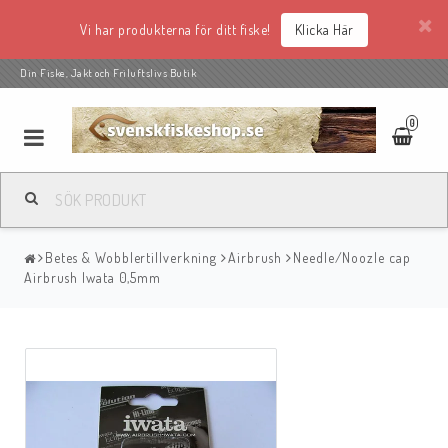
Vi har produkterna för ditt fiske!
Klicka Här
Din Fiske, Jakt och Friluftslivs Butik
0
Betes & Wobblertillverkning
Airbrush
Needle/Noozle cap
Airbrush Iwata 0,5mm