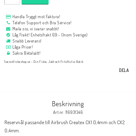
Handla Tryggt mot Faktura!
Telefon Support och Bra Service!
Maila oss, vi svarar snabbt!
Låg Frakt! Enhetsfrakt 69:- (Inom Sverige)
Snabb Leverans!
Låga Priser!
Säkra Betalsätt!
Svenskfiskeshop.se - Din Fiske, Jakt och Friluftslivs Butik.
DELA
Beskrivning
Art.nr: 116931346
Reservnål passande till Airbrush Createx CX1 0,4mm och CX2 
0,4mm.