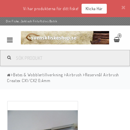
Vi har produkterna för ditt fiske!
Klicka Här
Din Fiske, Jakt och Friluftslivs Butik
0
Betes & Wobblertillverkning
Airbrush
Reservnål Airbrush
Createx CX1/CX2 0,4mm