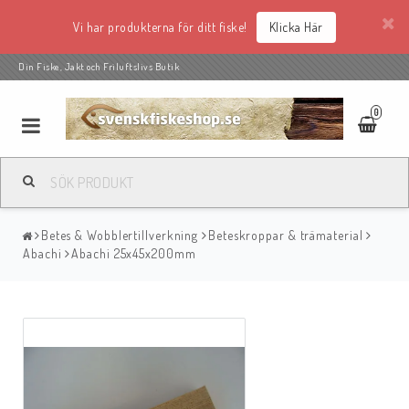
Vi har produkterna för ditt fiske!
Klicka Här
Din Fiske, Jakt och Friluftslivs Butik
0
Betes & Wobblertillverkning
Beteskroppar & trämaterial
Abachi
Abachi 25x45x200mm