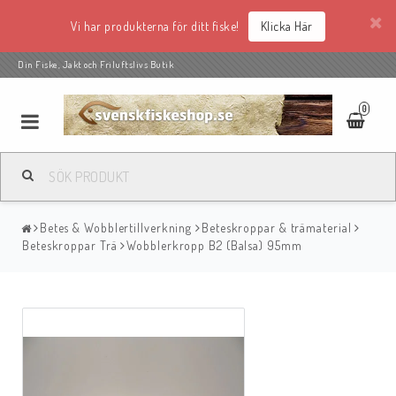
Vi har produkterna för ditt fiske!
Klicka Här
Din Fiske, Jakt och Friluftslivs Butik
0
Betes & Wobblertillverkning
Beteskroppar & trämaterial
Beteskroppar Trä
Wobblerkropp B2 (Balsa) 95mm