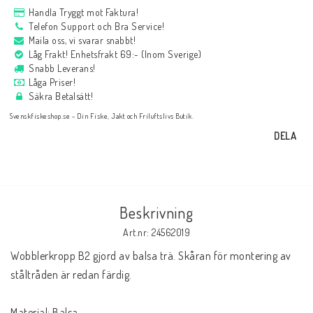
Handla Tryggt mot Faktura!
Telefon Support och Bra Service!
Maila oss, vi svarar snabbt!
Låg Frakt! Enhetsfrakt 69:- (Inom Sverige)
Snabb Leverans!
Låga Priser!
Säkra Betalsätt!
Svenskfiskeshop.se - Din Fiske, Jakt och Friluftslivs Butik.
DELA
Beskrivning
Art.nr: 24562019
Wobblerkropp B2 gjord av balsa trä. Skåran för montering av 
ståltråden är redan färdig.
Material: Balsa