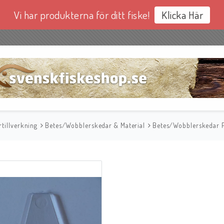
Vi har produkterna för ditt fiske!
Klicka Här
tillverkning
Betes/Wobblerskedar & Material
Betes/Wobblerskedar P