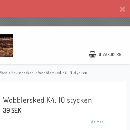
0
VARUKORG
last
Rak nossked
Wobblersked K4, 10 stycken
Wobblersked K4, 10 stycken
39 SEK
Läs mer...