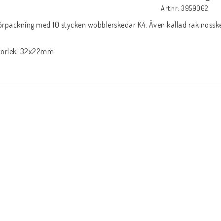
Art.nr: 3959062
örpackning med 10 stycken wobblerskedar K4. Även kallad rak nossk
torlek: 32x22mm