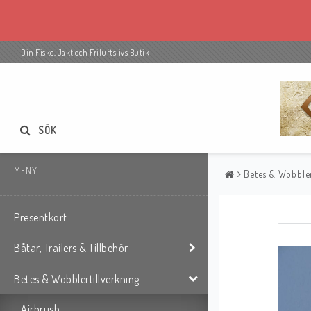
Din Fiske, Jakt och Friluftslivs Butik
SÖK
MENY
Betes & Wobbler
Presentkort
Båtar, Trailers & Tillbehör
Betes & Wobblertillverkning
Airbrush