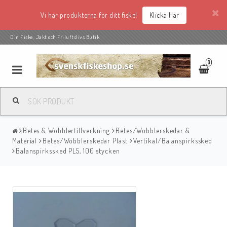
Vi har produkterna för ditt fiske!
Klicka Här
Din Fiske, Jakt och Friluftslivs Butik
0
Betes & Wobblertillverkning
Betes/Wobblerskedar &
Material
Betes/Wobblerskedar Plast
Vertikal/Balanspirkssked
Balanspirkssked PL5, 100 stycken