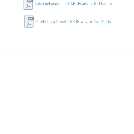
Säkerhetsdatablad CAB (Ready to Go) Paints
Storlek: 50ml
Safety Data Sheet CAB (Ready to Go) Paints
Förpackning: 1st
Använd skyddshandskar, skyddskläder, ögonskydd, ansiktskydd 
och andningsskydd. Tillse god ventilation.
Övrig information se säkerhetsdatabladet samt bilder på 
produktens baksida.