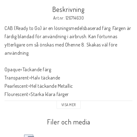
Beskrivning
Art.nr: 126714630
CAB (Ready to Go) är en lösningsmedelsbaserad färg. Färgen är 
färdig blandad för användning i airbrush. Kan förtunnas 
ytterligare om så önskas med Ohenne 8. Skakas väl före 
användning.
Opaque=Täckande färg
Transparent=Halv täckande
Pearlescent=Hel täckande Metallic
Flourescent=Starka klara färger
Effect=Metallic
VISA MER
Chameleon=Metallicaction samt även utöver detta en färg 
skiftande yta från olika vinklar.
Filer och media
Daylight Pearl=Fluorescerande färg med en tvist av pearl 
pigment.