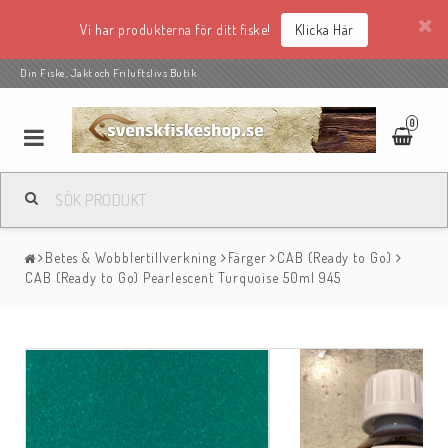
Vi har produkterna för ditt fiske!
Klicka Här
Din Fiske, Jakt och Friluftslivs Butik
0
Betes & Wobblertillverkning
Färger
CAB (Ready to Go)
CAB (Ready to Go) Pearlescent Turquoise 50ml 945