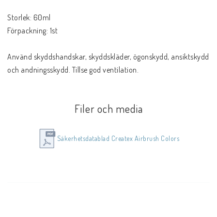
Storlek: 60ml
Förpackning: 1st
Använd skyddshandskar, skyddskläder, ögonskydd, ansiktskydd 
och andningsskydd. Tillse god ventilation.
Övrig information se säkerhetsdatabladet.
Filer och media
Säkerhetsdatablad Createx Airbrush Colors