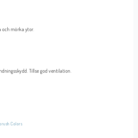
a och mörka ytor. 
ningsskydd. Tillse god ventilation.
brush Colors