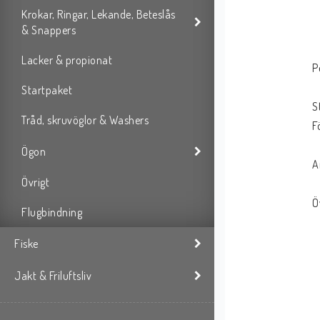
Krokar, Ringar, Lekande, Beteslås
& Snappers
Lacker & propionat
P
Startpaket
S
Tråd, skruvöglor & Washers
F
Ögon
A
Övrigt
Ö
Flugbindning
Fiske
Jakt & Friluftsliv