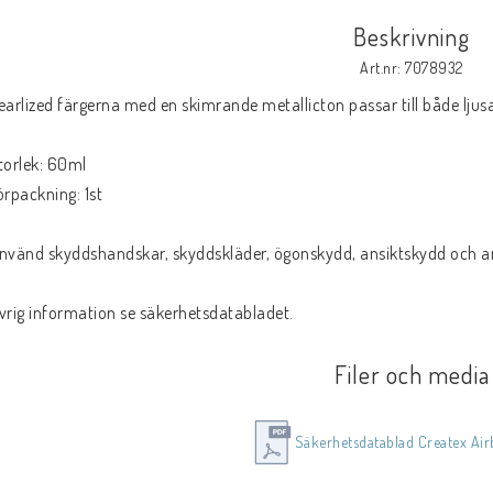
Beskrivning
Art.nr: 7078932
earlized färgerna med en skimrande metallicton passar till både ljus
torlek: 60ml
örpackning: 1st
nvänd skyddshandskar, skyddskläder, ögonskydd, ansiktskydd och and
vrig information se säkerhetsdatabladet.
Filer och media
Säkerhetsdatablad Createx Air