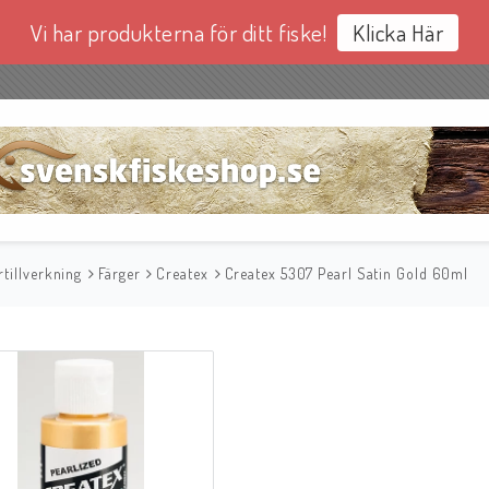
Vi har produkterna för ditt fiske!
Klicka Här
tillverkning
Färger
Createx
Createx 5307 Pearl Satin Gold 60ml