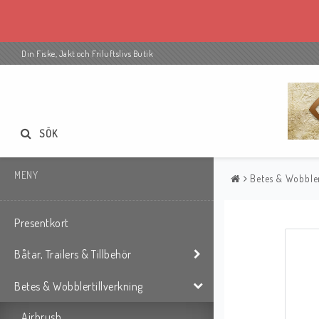
Din Fiske, Jakt och Friluftslivs Butik
SÖK
MENY
Betes & Wobbler
Presentkort
Båtar, Trailers & Tillbehör
Betes & Wobblertillverkning
Airbrush