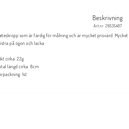
Beskrivning
Art.nr: 28535487
eteskropp som är färdig för målning och är mycket prisvärd. Mycket 
listra på ögon och lacka.
ikt cirka: 22g
otal längd cirka: 8cm
örpackning: 1st