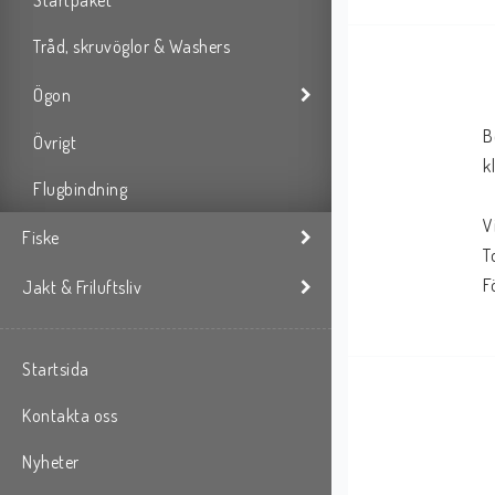
Startpaket
Tråd, skruvöglor & Washers
Ögon
B
Övrigt
k
Flugbindning
V
Fiske
T
F
Jakt & Friluftsliv
Startsida
Kontakta oss
Nyheter