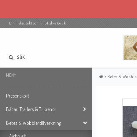
Din Fiske, Jakt och Friluftslivs Butik
SÖK
MENY
Betes & Wobbler
Presentkort
Båtar, Trailers & Tillbehör
Betes & Wobblertillverkning
Airbrush