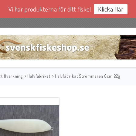
Vi har produkterna för ditt fiske!
Klicka Här
tillverkning
Halvfabrikat
Halvfabrikat Strömmaren 8cm 22g