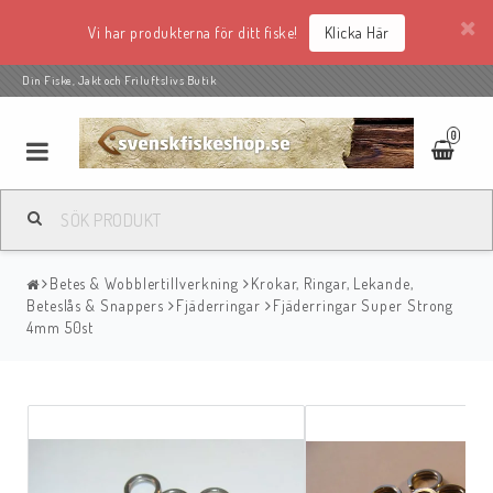
Vi har produkterna för ditt fiske!
Klicka Här
Din Fiske, Jakt och Friluftslivs Butik
0
Betes & Wobblertillverkning
Krokar, Ringar, Lekande,
Beteslås & Snappers
Fjäderringar
Fjäderringar Super Strong
4mm 50st