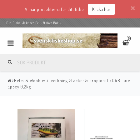
Vi har produkterna för ditt fiske!
Klicka Här
Din Fiske, Jakt och Friluftslivs Butik
0
Betes & Wobblertillverkning
Lacker & propionat
CAB Lure
Epoxy 0,2kg