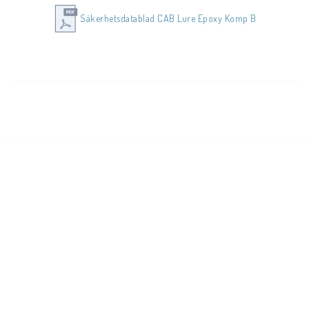
Säkerhetsdatablad CAB Lure Epoxy Komp B
Övrig information se säkerhetsdatabladet samt bilderna på 
produkten.