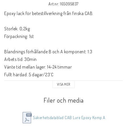
Art.nr: 165095837
Epoxy lack för betestillverkning från finska CAB.
Storlek: 0,2kg
Förpackning: 1st
Blandnings förhållande B och A komponent: 1:3
Arbets tid: 30min
Vänte tid mellan lager: 14-24 timmar
Fullt härdad: 5 dagar/23’C
VISA MER
Ger ett mycket bra resultat och finnish. För bästa resultat 
rekommenderas roterande torkning.
Filer och media
Använd skyddshandskar, skyddskläder, ögonskydd, ansiktskydd 
Säkerhetsdatablad CAB Lure Epoxy Komp A
och andningsskydd. Tillse god ventilation.