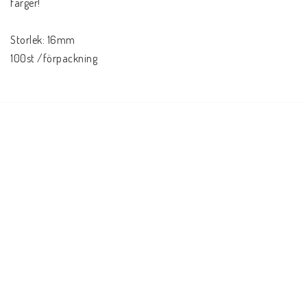
färger!
Storlek: 16mm
100st /förpackning