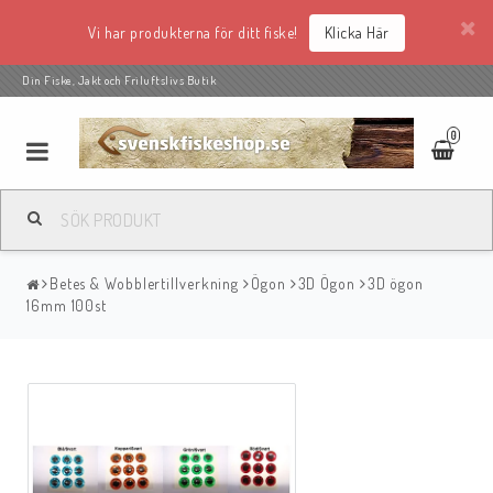
Vi har produkterna för ditt fiske!
Klicka Här
Din Fiske, Jakt och Friluftslivs Butik
0
Betes & Wobblertillverkning
Ögon
3D Ögon
3D ögon
16mm 100st