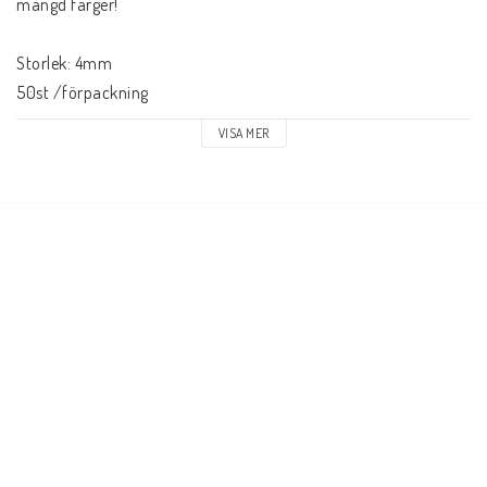
mängd färger!
Storlek: 4mm
50st /förpackning
VISA MER