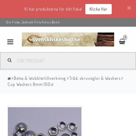
Vi har produkterna för ditt fiske!
Klicka Här
Din Fiske, Jakt och Friluftslivs Butik
0
Betes & Wobblertillverkning
Tråd, skruvöglor & Washers
Cup Washers 8mm 100st