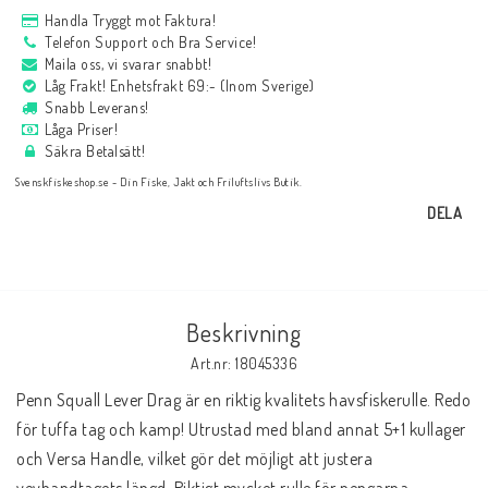
Handla Tryggt mot Faktura!
Telefon Support och Bra Service!
Maila oss, vi svarar snabbt!
Låg Frakt! Enhetsfrakt 69:- (Inom Sverige)
Snabb Leverans!
Låga Priser!
Säkra Betalsätt!
Svenskfiskeshop.se - Din Fiske, Jakt och Friluftslivs Butik.
DELA
Beskrivning
Art.nr: 18045336
Penn Squall Lever Drag är en riktig kvalitets havsfiskerulle. Redo 
för tuffa tag och kamp! Utrustad med bland annat 5+1 kullager 
och Versa Handle, vilket gör det möjligt att justera 
vevhandtagets längd. Riktigt mycket rulle för pengarna.