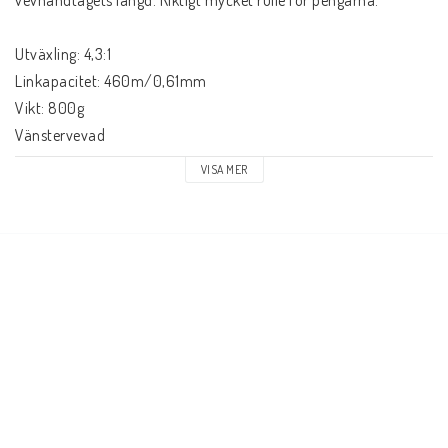
Utväxling: 4,3:1 
Linkapacitet: 460m/0,61mm
Vikt: 800g
Vänstervevad
VISA MER