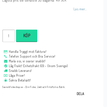
49 SEK
Lägsta pris de senaste 30 dagarna
Läs mer...
KÖP
Handla Tryggt mot Faktura!
Telefon Support och Bra Service!
Maila oss, vi svarar snabbt!
Låg Frakt! Enhetsfrakt 69:- (Inom Sverige)
Snabb Leverans!
Låga Priser!
Säkra Betalsätt!
Svenskfiskeshop.se - Din Fiske, Jakt och Friluftslivs Butik.
DELA