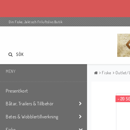
Din Fiske, Jakt och Friluftslivs Butik
SÖK
MENY
Fiske
Outlet/
Presentkort
- 20 S
Båtar, Trailers & Tillbehör
Betes & Wobblertillverkning
Fiske