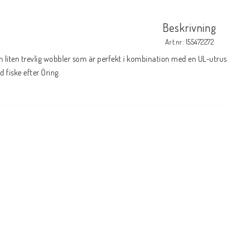
Beskrivning
Art.nr: 155472272
n liten trevlig wobbler som är perfekt i kombination med en UL-utru
id fiske efter Öring.