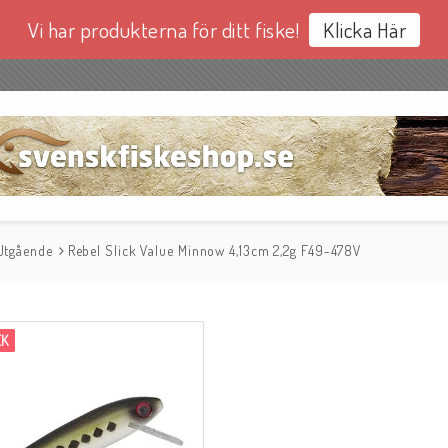
Vi har produkterna för ditt fiske!
Klicka Här
Utgående
Rebel Slick Value Minnow 4,13cm 2,2g F49-478V
EK