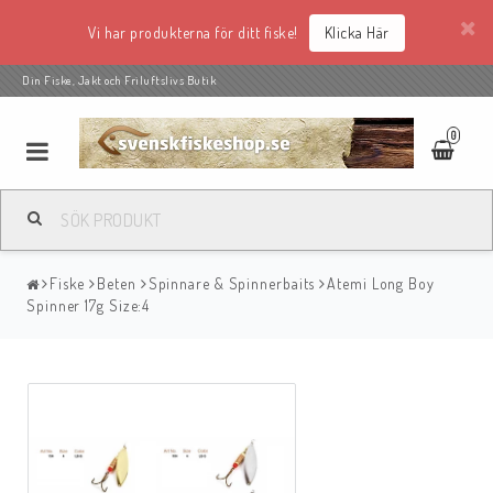
Vi har produkterna för ditt fiske!
Klicka Här
Din Fiske, Jakt och Friluftslivs Butik
0
Fiske
Beten
Spinnare & Spinnerbaits
Atemi Long Boy
Spinner 17g Size:4