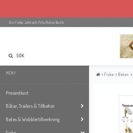
Din Fiske, Jakt och Friluftslivs Butik
SÖK
MENY
Fiske
Beten
Presentkort
Båtar, Trailers & Tillbehör
Betes & Wobblertillverkning
Fiske