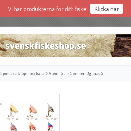
Vi har produkterna för ditt fiske!
Klicka Här
Spinnare & Spinnerbaits
Atemi Spin Spinner 13g Size:5