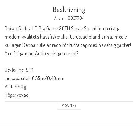
Beskrivning
Art.nr: 18037794
Daiwa Saltist LD Big Game 20TH Single Speed är en riktig 
modern kvalitets havsfiskerulle. Utrustad bland annat med 7 
kullager. Denna rulle är redo för tuffa tag med havets giganter! 
Men frågan är: Är du verkligen redo!? 
Utväxling: 5,1:1. 
Linkapacitet: 655m/0,40mm
Vikt: 990g
Högervevad
VISA MER
Daiwa Saltist® LTD Lever Drag Big Game - Single Speed & 2-
Speed
Saltist LTD Big Game är byggda som en tanks och klarar av att 