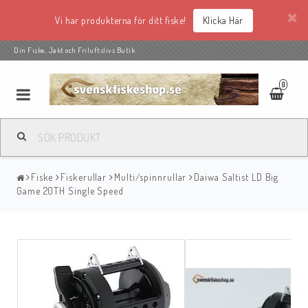
Vi har produkterna för ditt fiske!
Klicka Här
Din Fiske, Jakt och Friluftslivs Butik
0
Fiske
Fiskerullar
Multi/spinnrullar
Daiwa Saltist LD Big
Game 20TH Single Speed