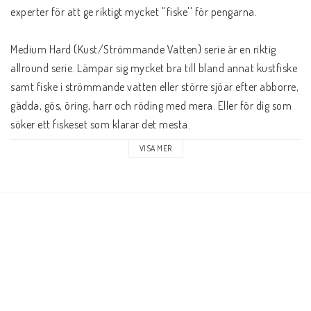
experter för att ge riktigt mycket ''fiske'' för pengarna.
Medium Hard (Kust/Strömmande Vatten) serie är en riktig 
allround serie. Lämpar sig mycket bra till bland annat kustfiske 
samt fiske i strömmande vatten eller större sjöar efter abborre, 
gädda, gös, öring, harr och röding med mera. Eller för dig som 
söker ett fiskeset som klarar det mesta.  
VISA MER
Innehåller: 
Spö: Salmo Sniper Spin 40 270 9' 15-40g 2136-270
Rulle: Trabucco Lexan FA 4000
Lina: Trabucco Super Soft 200m 0,30mm (11.92kg)