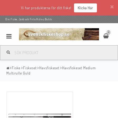
Vi har produkterna för ditt fiske!
Klicka Här
Din Fiske, Jakt och Friluftslivs Butik
0
Fiske
Fiskeset
Havsfiskeset
Havsfiskeset Medium
Multirulle Guld