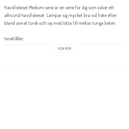
Havsfiskeset Medium serie är en serie för dig som söker ett 
allround havsfiskeset. Lämpar sig mycket bra vid fiske efter 
bland annat torsk och sej med lätta till mellan tunga beten.
Innehåller: 
VISA MER
Spö: Jaxon Extera Pilk 240 100-250g WJ-EXR240250
Rulle: Trabucco Neptune SR 15/30 (Högervevad)
Lina: Rapture Dyna-Tex Vertical Jigging 275m 0,45mm 
(36.29kg)