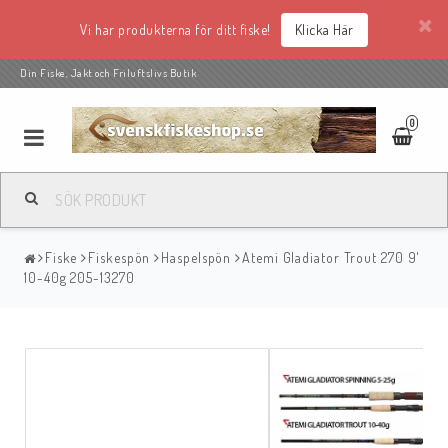
Vi har produkterna för ditt fiske!
Klicka Här
Din Fiske, Jakt och Friluftslivs Butik
0
Fiske
Fiskespön
Haspelspön
Atemi Gladiator Trout 270 9'
10-40g 205-13270