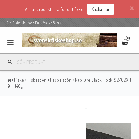
Vi har produkterna för ditt fiske!
Klicka Här
Din Fiske, Jakt och Friluftslivs Butik
0
Fiske
Fiskespön
Haspelspön
Rapture Black Rock S2702XH
9' -140g