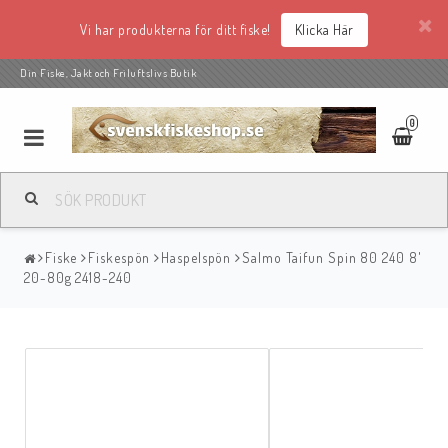
Vi har produkterna för ditt fiske!
Klicka Här
Din Fiske, Jakt och Friluftslivs Butik
0
Fiske
Fiskespön
Haspelspön
Salmo Taifun Spin 80 240 8'
20-80g 2418-240