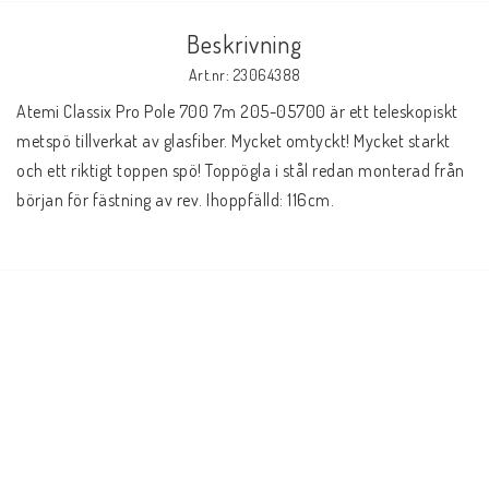
Beskrivning
Art.nr: 23064388
Atemi Classix Pro Pole 700 7m 205-05700 är ett teleskopiskt 
metspö tillverkat av glasfiber. Mycket omtyckt! Mycket starkt 
och ett riktigt toppen spö! Toppögla i stål redan monterad från 
början för fästning av rev. Ihoppfälld: 116cm.