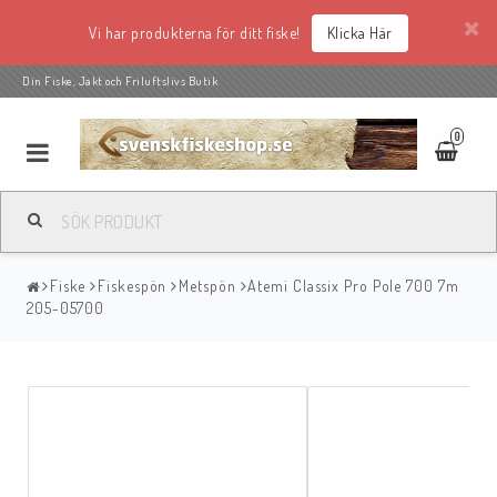
Vi har produkterna för ditt fiske!
Klicka Här
Din Fiske, Jakt och Friluftslivs Butik
0
Fiske
Fiskespön
Metspön
Atemi Classix Pro Pole 700 7m
205-05700