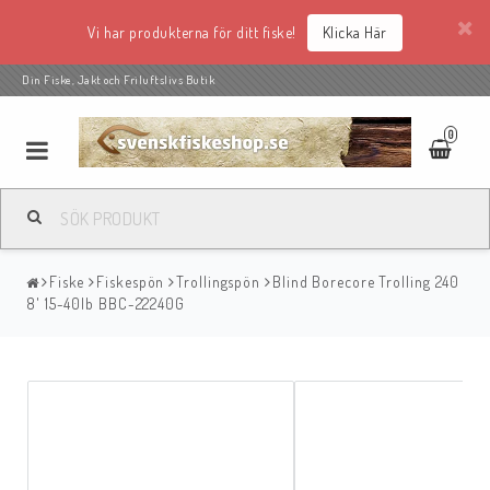
Vi har produkterna för ditt fiske!
Klicka Här
Din Fiske, Jakt och Friluftslivs Butik
0
Fiske
Fiskespön
Trollingspön
Blind Borecore Trolling 240
8' 15-40lb BBC-22240G