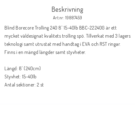
Beskrivning
Art.nr: 19887459
Blind Borecore Trolling 240 8' 15-40lb BBC-22240G är ett 
mycket väldesignat kvalitets trolling spö. Tillverkat med 3 lagers 
teknologi samt utrustat med handtag i EVA och RST ringar. 
Finns i en mängd längder samt styvheter.
Längd: 8' (240cm)
Styvhet: 15-40lb
Antal sektioner: 2 st