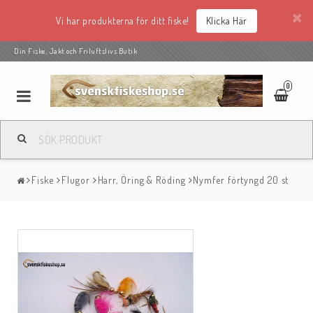
Vi har produkterna för ditt fiske!
Klicka Här
Din Fiske, Jakt och Friluftslivs Butik
0
Fiske
Flugor
Harr, Öring & Röding
Nymfer förtyngd 20 st