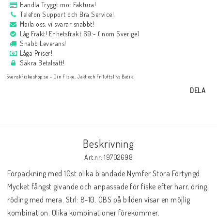
Handla Tryggt mot Faktura!
Telefon Support och Bra Service!
Maila oss, vi svarar snabbt!
Låg Frakt! Enhetsfrakt 69:- (Inom Sverige)
Snabb Leverans!
Låga Priser!
Säkra Betalsätt!
Svenskfiskeshop.se - Din Fiske, Jakt och Friluftslivs Butik.
DELA
Beskrivning
Art.nr: 19702698
Förpackning med 10st olika blandade Nymfer Stora Förtyngd. 
Mycket fångst givande och anpassade för fiske efter harr, öring, 
röding med mera. Strl: 8-10. OBS på bilden visar en möjlig 
kombination. Olika kombinationer förekommer.