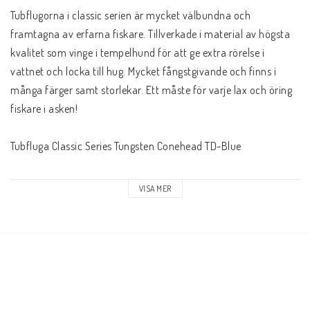
Tubflugorna i classic serien är mycket välbundna och 
framtagna av erfarna fiskare. Tillverkade i material av högsta 
kvalitet som vinge i tempelhund för att ge extra rörelse i 
vattnet och locka till hug. Mycket fångstgivande och finns i 
många färger samt storlekar. Ett måste för varje lax och öring 
fiskare i asken!
Tubfluga Classic Series Tungsten Conehead TD-Blue
Färg: TD-Blue
VISA MER
Vinglängd: 6cm, 8cm, 10cm, 12cm
Material Conehead: Tungsten