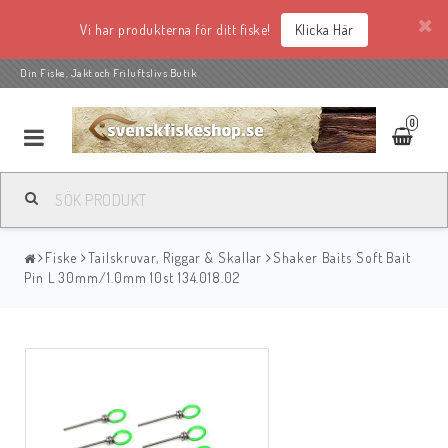
Vi har produkterna för ditt fiske!
Klicka Här
Din Fiske, Jakt och Friluftslivs Butik
0
Fiske
Tailskruvar, Riggar & Skallar
Shaker Baits Soft Bait
Pin L 30mm/1.0mm 10st 134.018.02