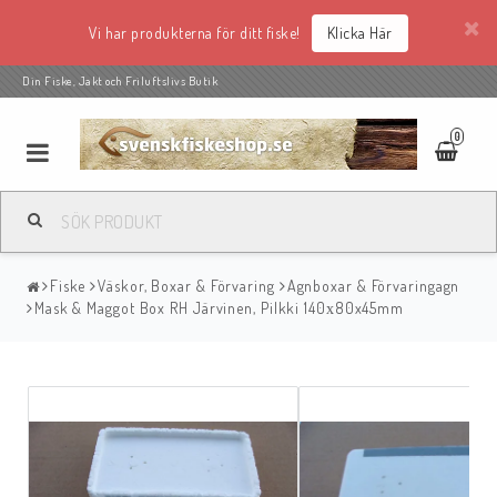
Vi har produkterna för ditt fiske!
Klicka Här
Din Fiske, Jakt och Friluftslivs Butik
0
Fiske
Väskor, Boxar & Förvaring
Agnboxar & Förvaringagn
Mask & Maggot Box RH Järvinen, Pilkki 140х80x45mm