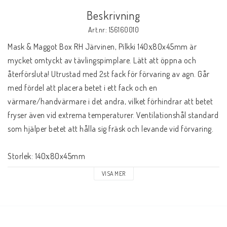
Beskrivning
Art.nr: 156160010
Mask & Maggot Box RH Järvinen, Pilkki 140х80x45mm är 
mycket omtyckt av tävlingspimplare. Lätt att öppna och 
återförsluta! Utrustad med 2st fack för förvaring av agn. Går 
med fördel att placera betet i ett fack och en 
värmare/handvärmare i det andra, vilket förhindrar att betet 
fryser även vid extrema temperaturer. Ventilationshål standard 
som hjälper betet att hålla sig fräsk och levande vid förvaring.
Storlek: 140х80x45mm
VISA MER