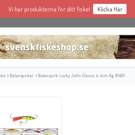
Vi har produkterna för ditt fiske!
Klicka Här
ske
Balanspirkar
Balanspirk Lucky John Classic 4, 4cm 6g 81401