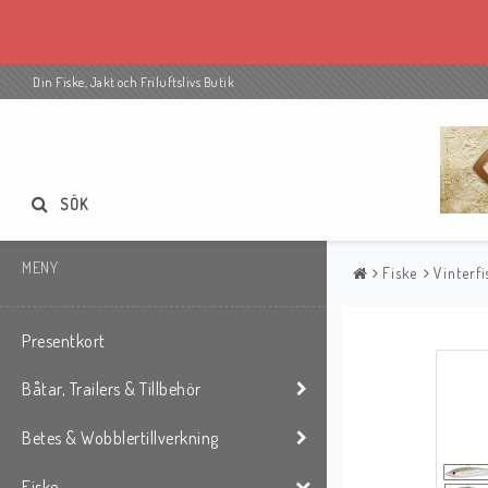
Din Fiske, Jakt och Friluftslivs Butik
SÖK
MENY
Fiske
Vinterfi
Presentkort
Båtar, Trailers & Tillbehör
Betes & Wobblertillverkning
Fiske