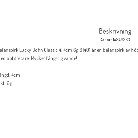
Beskrivning
Art.nr: 14846263
alanspirk Lucky John Classic 4, 4cm 6g 81401 är en balanspirk av hö
ed aptitretare. Mycket fångst givande!
ängd: 4cm
ikt: 6g