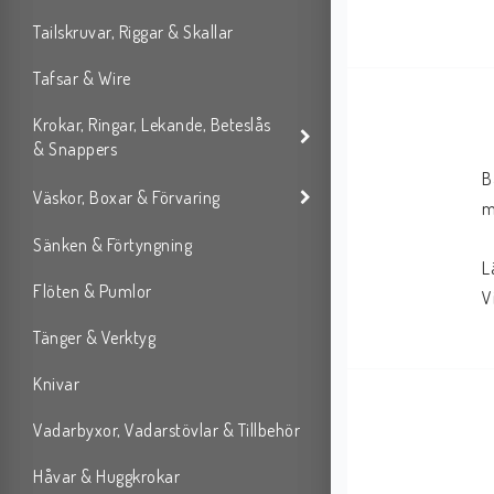
Tailskruvar, Riggar & Skallar
Tafsar & Wire
Krokar, Ringar, Lekande, Beteslås
& Snappers
B
Väskor, Boxar & Förvaring
m
Sänken & Förtyngning
L
Flöten & Pumlor
V
Tänger & Verktyg
Knivar
Vadarbyxor, Vadarstövlar & Tillbehör
Håvar & Huggkrokar