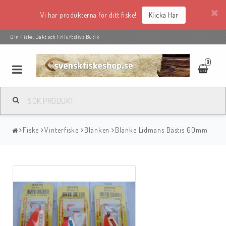
Vi har produkterna för ditt fiske!
Klicka Här
Din Fiske, Jakt och Friluftslivs Butik
0
Fiske
Vinterfiske
Blänken
Blänke Lidmans Bästis 60mm