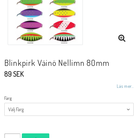
Blinkpirk Väinö Nellimn 80mm
89 SEK
Läs mer...
Färg