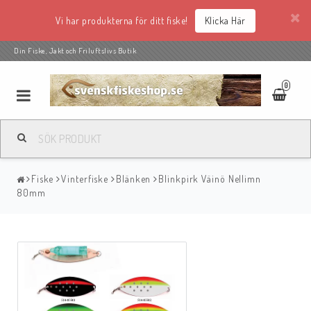
Vi har produkterna för ditt fiske!
Klicka Här
Din Fiske, Jakt och Friluftslivs Butik
0
Fiske
Vinterfiske
Blänken
Blinkpirk Väinö Nellimn
80mm