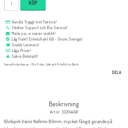
KÖP
Handla Tryggt mot Faktura!
Telefon Support och Bra Service!
Maila oss, vi svarar snabbt!
Låg Frakt! Enhetsfrakt 69:- (Inom Sverige)
Snabb Leverans!
Låga Priser!
Säkra Betalsätt!
Svenskfiskeshop.se - Din Fiske, Jakt och Friluftslivs Butik.
DELA
Beskrivning
Art.nr: 33294458
Blinkpirk Väinö Nellimn 80mm, mycket fångst givande på 