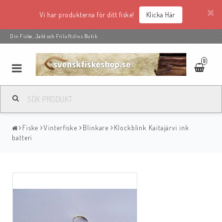
Vi har produkterna för ditt fiske!
Klicka Här
Din Fiske, Jakt och Friluftslivs Butik
0
Fiske
Vinterfiske
Blinkare
Klockblink Kaitajärvi ink
batteri