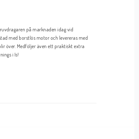
ruvdragaren på marknaden idag vid 
ustad med borstlös motor och levereras med 
ir över. Medföljer även ett praktiskt extra 
ings i Is!
från köp)