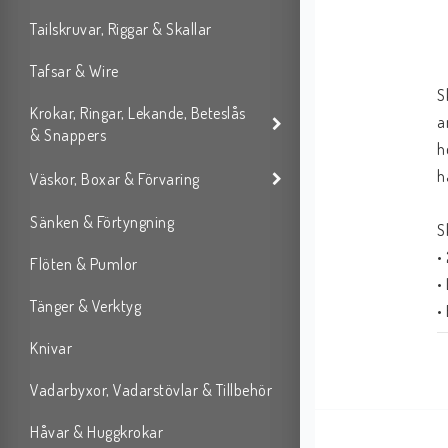
Tailskruvar, Riggar & Skallar
Tafsar & Wire
S
Krokar, Ringar, Lekande, Beteslås
a
& Snappers
h
h
Väskor, Boxar & Förvaring
Sänken & Förtyngning
S
•
Flöten & Pumlor
•
Tänger & Verktyg
•
•
Knivar
•
Vadarbyxor, Vadarstövlar & Tillbehör
•
•
Håvar & Huggkrokar