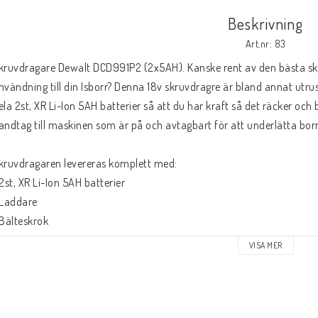
Beskrivning
Art.nr: 83
kruvdragare Dewalt DCD991P2 (2x5AH). Kanske rent av den bästa sk
nvändning till din Isborr? Denna 18v skruvdragre är bland annat utr
ela 2st, XR Li-Ion 5AH batterier så att du har kraft så det räcker och bl
andtag till maskinen som är på och avtagbart för att underlätta borrn
kruvdragaren levereras komplett med:
 2st, XR Li-Ion 5AH batterier
 Laddare
 Bälteskrok
 Magnetisk bitshållare
VISA MER
 Förvaringslåda TSTAK
 Borrningshandtag
 Dewalt 3års Garanti (Vid registrering på ''My Dewalt'' inom 4 veckor 