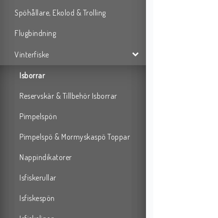
S
Spöhållare, Ekolod & Trolling
•
Flugbindning
•
•
Vinterfiske
•
Isborrar
•
•
Reservskär & Tillbehör Isborrar
Pimpelspön
Pimpelspö & Mormyskaspö Toppar
Nappindikatorer
Isfiskerullar
Isfiskespön