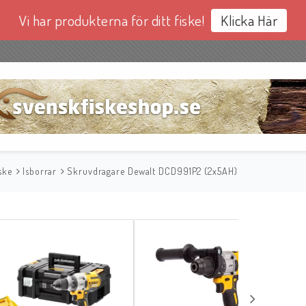
Vi har produkterna för ditt fiske!
Klicka Här
ske
Isborrar
Skruvdragare Dewalt DCD991P2 (2x5AH)