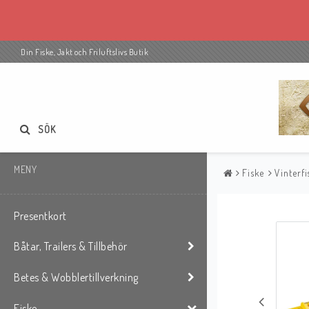
Din Fiske, Jakt och Friluftslivs Butik
SÖK
MENY
Fiske
Vinterfi
Presentkort
Båtar, Trailers & Tillbehör
Betes & Wobblertillverkning
Fiske