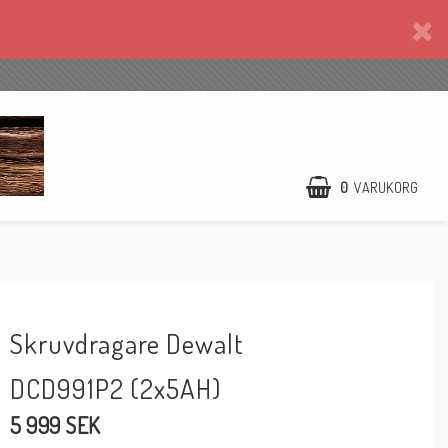
0
VARUKORG
DIN VARUKORG ÄR TOM
Skruvdragare Dewalt
DCD991P2 (2x5AH)
5 999 SEK